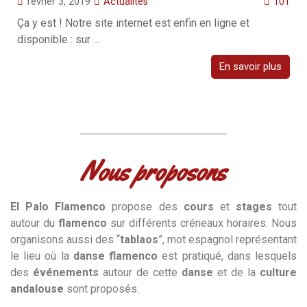
février 3, 2019
Actualités
101
Ça y est ! Notre site internet est enfin en ligne et
disponible : sur ...
En savoir plus
Nous proposons​
El Palo Flamenco
propose des
cours
et
stages
tout
autour du
flamenco
sur différents créneaux horaires. Nous
organisons aussi des “
tablaos
”, mot espagnol représentant
le lieu où la
danse flamenco
est pratiqué, dans lesquels
des
événements
autour de cette
danse
et de la
culture
andalouse
sont proposés.